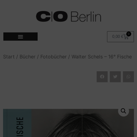
0
0,00
€
Start
/
Bücher
/
Fotobücher
/ Walter Schels – 16° Fische