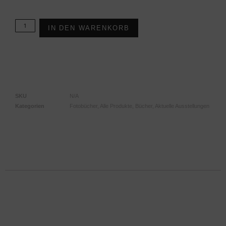
IN DEN WARENKORB
SKU
N/A
Kategorien
Fotobücher
,
Alle Produkte
,
Bücher
,
Aktuelle Ausstellungen