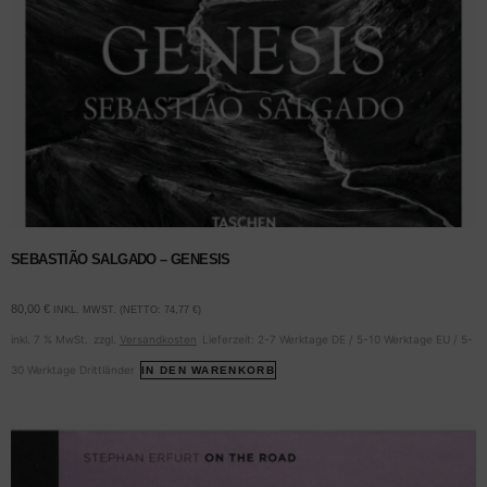
SEBASTIÃO SALGADO – GENESIS
80,00
€
INKL. MWST. (NETTO:
74,77
€
)
inkl. 7 % MwSt.
zzgl.
Versandkosten
Lieferzeit:
2-7 Werktage DE / 5-10 Werktage EU / 5-
30 Werktage Drittländer
IN DEN WARENKORB