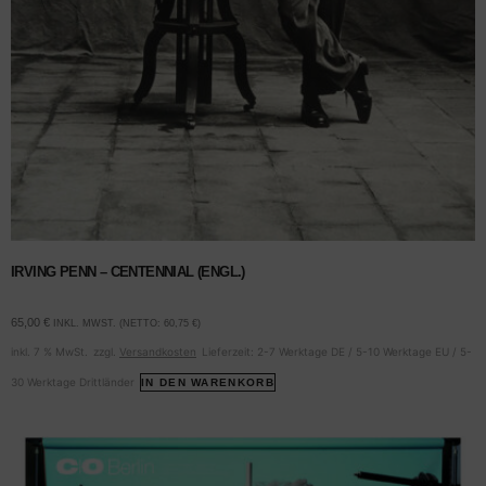
IRVING PENN – CENTENNIAL (ENGL.)
65,00
€
INKL. MWST. (NETTO:
60,75
€
)
inkl. 7 % MwSt.
zzgl.
Versandkosten
Lieferzeit:
2-7 Werktage DE / 5-10 Werktage EU / 5-
30 Werktage Drittländer
IN DEN WARENKORB