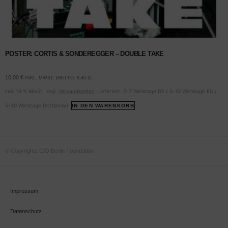
POSTER: CORTIS & SONDEREGGER – DOUBLE TAKE
10,00
€
INKL. MWST. (NETTO:
8,40
€
)
inkl. 19 % MwSt.
zzgl.
Versandkosten
Lieferzeit:
2-7 Werktage DE / 5-10 Werktage EU /
5-30 Werktage Drittländer
IN DEN WARENKORB
© Copyrights C/O Berlin Foundation
Impressum
Datenschutz