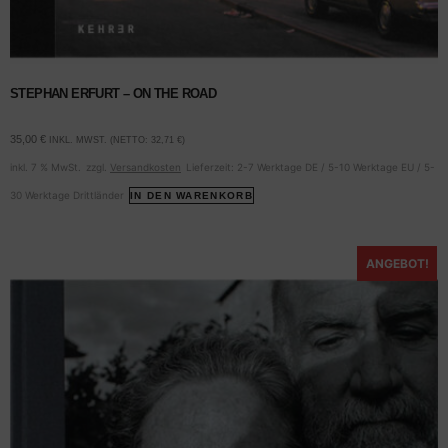
STEPHAN ERFURT – ON THE ROAD
35,00
€
INKL. MWST. (NETTO:
32,71
€
)
inkl. 7 % MwSt.
zzgl.
Versandkosten
Lieferzeit:
2-7 Werktage DE / 5-10 Werktage EU / 5-
30 Werktage Drittländer
IN DEN WARENKORB
ANGEBOT!