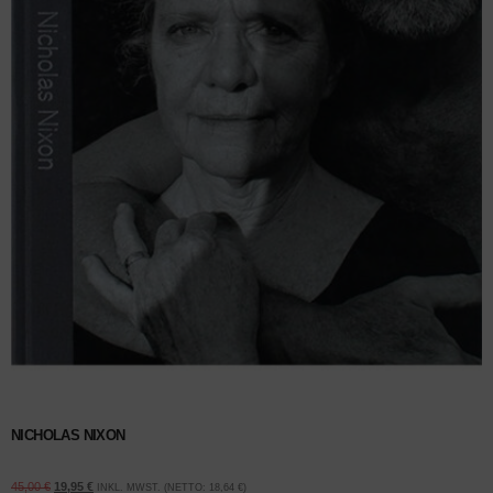
NICHOLAS NIXON
45,00
€
19,95
€
INKL. MWST. (NETTO:
18,64
€
)