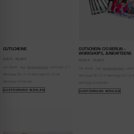
GUTSCHEINE
GUTSCHEIN: C/O BERLIN –
WORKSHOPS, JUNIOR/TEENS
8,00
€
–
50,00
€
50,00
€
–
70,00
€
inkl. MwSt.
zzgl.
Versandkosten
Lieferzeit:
2-7
inkl. MwSt.
zzgl.
Versandkosten
Liefer
Werktage DE / 5-10 Werktage EU / 5-30
Werktage DE / 5-10 Werktage EU / 5-
Werktage Drittländer
Werktage Drittländer
AUSFÜHRUNG WÄHLEN
AUSFÜHRUNG WÄHLEN