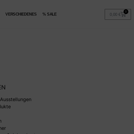
0
VERSCHIEDENES
% SALE
0,00
€
EN
 Ausstellungen
dukte
n
her