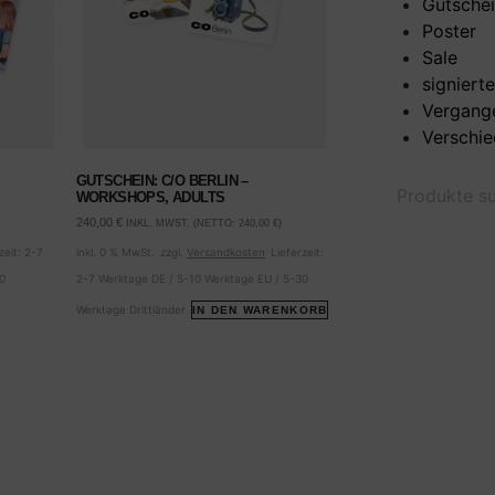
Gutschei
Poster
Sale
signiert
Vergang
Verschi
GUTSCHEIN: C/O BERLIN –
WORKSHOPS, ADULTS
240,00
€
INKL. MWST. (NETTO:
240,00
€
)
zeit:
2-7
inkl. 0 % MwSt.
zzgl.
Versandkosten
Lieferzeit:
30
2-7 Werktage DE / 5-10 Werktage EU / 5-30
Werktage Drittländer
IN DEN WARENKORB