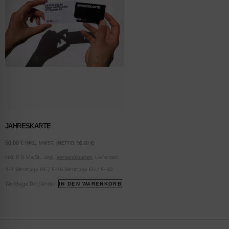
JAHRESKARTE
50,00
€
INKL. MWST. (NETTO:
50,00
€
)
inkl. 0 % MwSt.
zzgl.
Versandkosten
Lieferzeit:
2-7 Werktage DE / 5-10 Werktage EU / 5-30
Werktage Drittländer
IN DEN WARENKORB