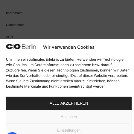
Impressum
Datenschutz
AGB
Wir verwenden Cookies
Cookie-Richtlinie (EU)
Um Ihnen ein optimales Erlebnis zu bieten, verwenden wir Technologien
Widerrufsbelehrung
wie Cookies, um Geräteinformationen zu speichern bzw. darauf
zuzugreifen. Wenn Sie diesen Technologien zustimmen, können wir Daten
Zahlungsarten
wie das Surfverhalten oder eindeutige IDs auf dieser Website verarbeiten.
Wenn Sie Ihre Zustimmung nicht erteilen oder zurückziehen, können
bestimmte Merkmale und Funktionen beeinträchtigt werden.
VERTRAG WIDERRUFEN
ALLE AKZEPTIEREN
Ablehnen
Einstellungen