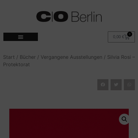
0
0,00
€
Start
/
Bücher
/
Vergangene Ausstellungen
/ Silvia Rosi –
Protektorat