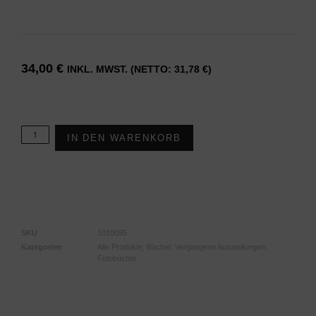
34,00
€
INKL. MWST. (NETTO:
31,78
€
)
Vorrätig
IN DEN WARENKORB
SKU
1010095
Kategorien
Alle Produkte
,
Bücher
,
Vergangene Ausstellungen
,
Fotobücher