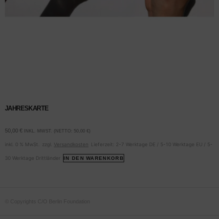
JAHRESKARTE
50,00
€
INKL. MWST. (NETTO:
50,00
€
)
inkl. 0 % MwSt.
zzgl.
Versandkosten
Lieferzeit:
2-7 Werktage DE / 5-10 Werktage EU / 5-
30 Werktage Drittländer
IN DEN WARENKORB
© Copyrights C/O Berlin Foundation