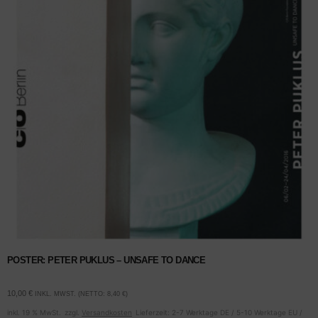
POSTER: PETER PUKLUS – UNSAFE TO DANCE
10,00
€
INKL. MWST. (NETTO:
8,40
€
)
inkl. 19 % MwSt.
zzgl.
Versandkosten
Lieferzeit:
2-7 Werktage DE / 5-10 Werktage EU /