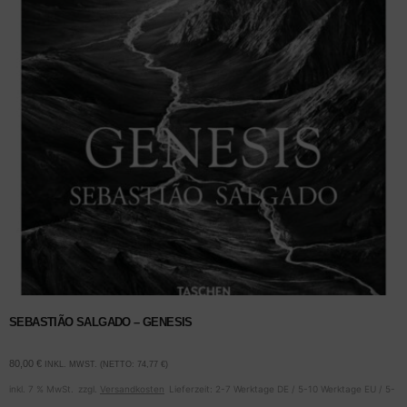
SEBASTIÃO SALGADO – GENESIS
80,00
€
INKL. MWST. (NETTO:
74,77
€
)
inkl. 7 % MwSt.
zzgl.
Versandkosten
Lieferzeit:
2-7 Werktage DE / 5-10 Werktage EU / 5-