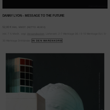
DANNY LYON – MESSAGE TO THE FUTURE
52,00
€
INKL. MWST. (NETTO:
48,60
€
)
inkl. 7 % MwSt.
zzgl.
Versandkosten
Lieferzeit:
2-7 Werktage DE / 5-10 Werktage EU / 5-
30 Werktage Drittländer
IN DEN WARENKORB