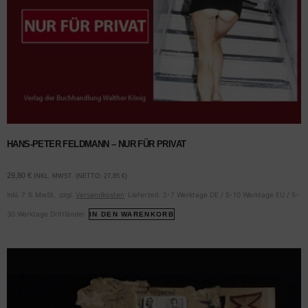
HANS-PETER FELDMANN – NUR FÜR PRIVAT
29,80
€
INKL. MWST. (NETTO:
27,85
€
)
inkl. 7 % MwSt.
zzgl.
Versandkosten
Lieferzeit:
2-7 Werktage DE / 5-10 Werktage EU / 5-
30 Werktage Drittländer
IN DEN WARENKORB