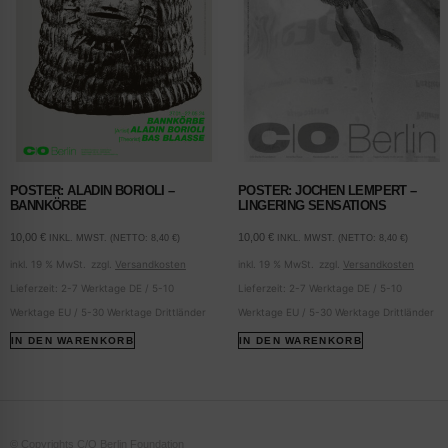
POSTER: ALADIN BORIOLI –
POSTER: JOCHEN LEMPERT –
BANNKÖRBE
LINGERING SENSATIONS
10,00
€
10,00
€
INKL. MWST. (NETTO:
8,40
€
)
INKL. MWST. (NETTO:
8,40
€
)
inkl. 19 % MwSt.
zzgl.
Versandkosten
inkl. 19 % MwSt.
zzgl.
Versandkosten
Lieferzeit:
2-7 Werktage DE / 5-10
Lieferzeit:
2-7 Werktage DE / 5-10
Werktage EU / 5-30 Werktage Drittländer
Werktage EU / 5-30 Werktage Drittländer
IN DEN WARENKORB
IN DEN WARENKORB
© Copyrights C/O Berlin Foundation