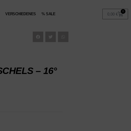
0
VERSCHIEDENES
% SALE
0,00
€
CHELS – 16°