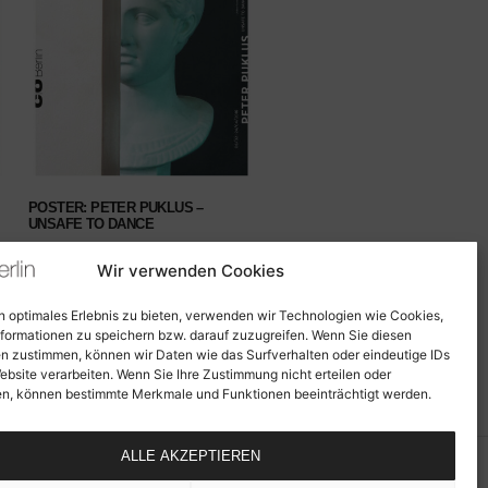
POSTER: PETER PUKLUS –
UNSAFE TO DANCE
10,00
€
INKL. MWST. (NETTO:
8,40
€
)
Wir verwenden Cookies
inkl. 19 % MwSt.
zzgl.
Versandkosten
n optimales Erlebnis zu bieten, verwenden wir Technologien wie Cookies,
Lieferzeit:
2-7 Werktage DE / 5-10
formationen zu speichern bzw. darauf zuzugreifen. Wenn Sie diesen
Werktage EU / 5-30 Werktage Drittländer
n zustimmen, können wir Daten wie das Surfverhalten oder eindeutige IDs
IN DEN WARENKORB
ebsite verarbeiten. Wenn Sie Ihre Zustimmung nicht erteilen oder
n, können bestimmte Merkmale und Funktionen beeinträchtigt werden.
ALLE AKZEPTIEREN
m
Datenschutz
AGB
Cookie-Richtlinie (EU)
Widerrufsbelehrung
Zahlungsarten