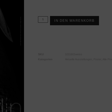
Vorrätig
IN DEN WARENKORB
SKU
1011601weiss
Kategorien
Aktuelle Ausstellungen
,
Poster
,
Alle Pr