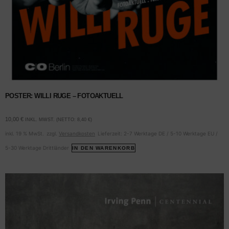
POSTER: WILLI RUGE – FOTOAKTUELL
10,00
€
INKL. MWST. (NETTO:
8,40
€
)
inkl. 19 % MwSt.
zzgl.
Versandkosten
Lieferzeit:
2-7 Werktage DE / 5-10 Werktage EU /
5-30 Werktage Drittländer
IN DEN WARENKORB