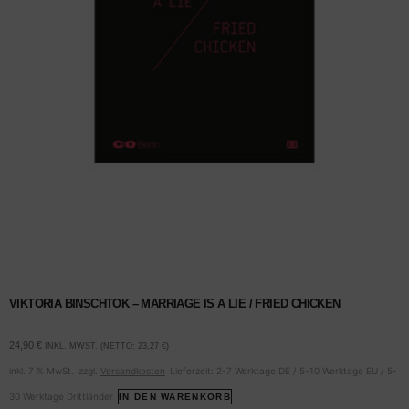
VIKTORIA BINSCHTOK – MARRIAGE IS A LIE / FRIED CHICKEN
24,90
€
INKL. MWST. (NETTO:
23,27
€
)
inkl. 7 % MwSt.
zzgl.
Versandkosten
Lieferzeit:
2-7 Werktage DE / 5-10 Werktage EU / 5-
30 Werktage Drittländer
IN DEN WARENKORB