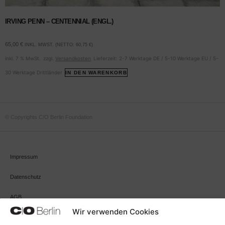
IRVING PENN – CENTENNIAL (ENGL.)
65,00
€
INKL. MWST. (NETTO:
60,75
€
)
inkl. 7 % MwSt.
zzgl.
Versandkosten
Lieferzeit:
2-7 Werktage DE / 5-10 Werktage EU / 5-
30 Werktage Drittländer
IN DEN WARENKORB
© Copyrights C/O Berlin Foundation
Impressum
Datenschutz
AGB
Wir verwenden Cookies
Cookie-Richtlinie (EU)