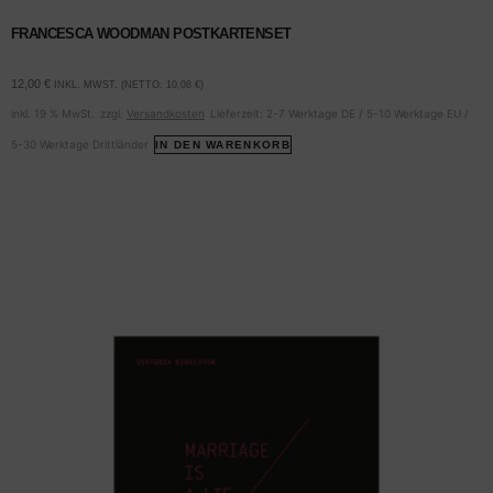
FRANCESCA WOODMAN POSTKARTENSET
12,00
€
INKL. MWST. (NETTO:
10,08
€
)
inkl. 19 % MwSt.
zzgl.
Versandkosten
Lieferzeit:
2-7 Werktage DE / 5-10 Werktage EU /
5-30 Werktage Drittländer
IN DEN WARENKORB