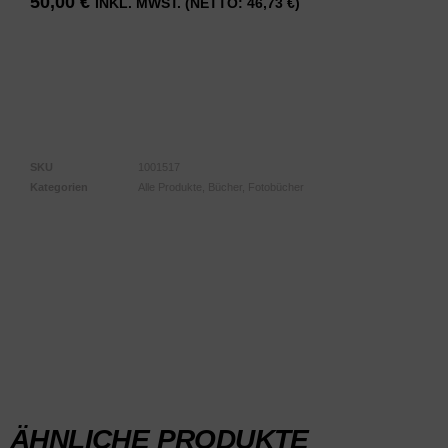
50,00
€
INKL. MWST. (NETTO:
46,73
€
)
Nicht vorrätig
SKU
1001517
Kategorien
Alle Produkte
,
Bücher
,
Fotobücher
ÄHNLICHE PRODUKTE