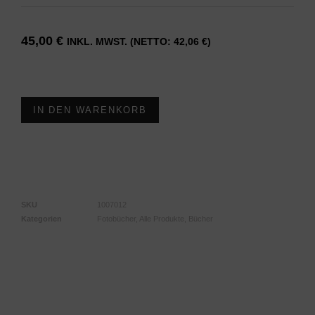
45,00
€
INKL. MWST. (NETTO:
42,06
€
)
Vorrätig
IN DEN WARENKORB
SKU
1007012
Kategorien
Fotobücher
,
Alle Produkte
,
Bücher