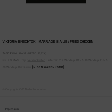
VIKTORIA BINSCHTOK – MARRIAGE IS A LIE / FRIED CHICKEN
24,90
€
INKL. MWST. (NETTO:
23,27
€
)
inkl. 7 % MwSt.
zzgl.
Versandkosten
Lieferzeit:
2-7 Werktage DE / 5-10 Werktage EU / 5-
30 Werktage Drittländer
IN DEN WARENKORB
© Copyrights C/O Berlin Foundation
Impressum