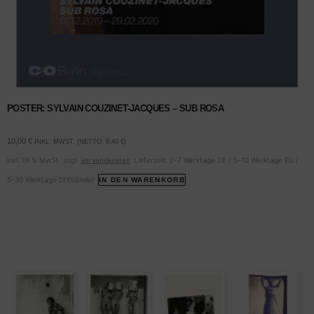
POSTER: SYLVAIN COUZINET-JACQUES – SUB ROSA
10,00
€
INKL. MWST. (NETTO:
8,40
€
)
inkl. 19 % MwSt.
zzgl.
Versandkosten
Lieferzeit:
2-7 Werktage DE / 5-10 Werktage EU /
5-30 Werktage Drittländer
IN DEN WARENKORB