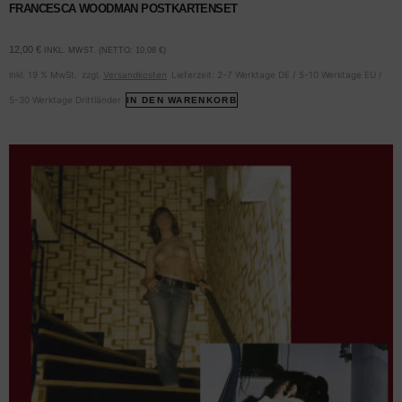
FRANCESCA WOODMAN POSTKARTENSET
12,00
€
INKL. MWST. (NETTO:
10,08
€
)
inkl. 19 % MwSt.
zzgl.
Versandkosten
Lieferzeit:
2-7 Werktage DE / 5-10 Werktage EU /
5-30 Werktage Drittländer
IN DEN WARENKORB