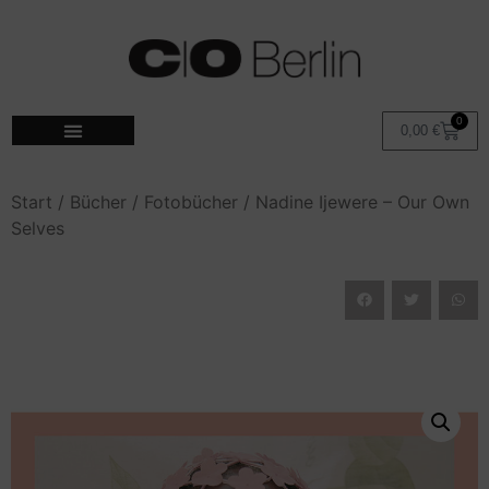
0
0,00
€
Start
/
Bücher
/
Fotobücher
/ Nadine Ijewere – Our Own
Selves