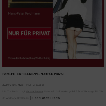
HANS-PETER FELDMANN – NUR FÜR PRIVAT
29,80
€
INKL. MWST. (NETTO:
27,85
€
)
inkl. 7 % MwSt.
zzgl.
Versandkosten
Lieferzeit:
2-7 Werktage DE / 5-10 Werktage EU / 5-
30 Werktage Drittländer
IN DEN WARENKORB