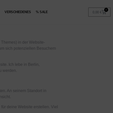
0
VERSCHIEDENES
% SALE
0,00
€
en Themes) in der Website-
 um sich potenziellen Besuchern
te. Ich lebe in Berlin,
u werden.
ten. An seinem Standort in
nsicht.
für deine Website erstellen. Viel